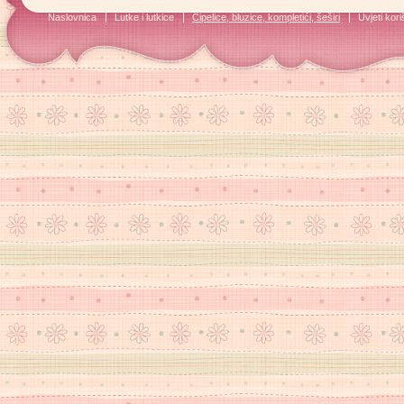
Naslovnica
Lutke i lutkice
Cipelice, bluzice, kompletići, šeširi
Uvjeti kori