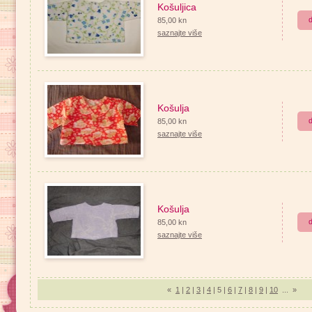
Košuljica
d
85,00 kn
saznajte više
Košulja
d
85,00 kn
saznajte više
Košulja
d
85,00 kn
saznajte više
«
1
|
2
|
3
|
4
| 5 |
6
|
7
|
8
|
9
|
10
...
»