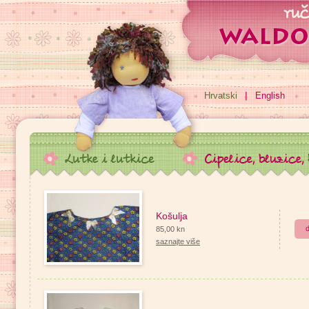
Hrvatski
English
Košulja
d
85,00 kn
saznajte više