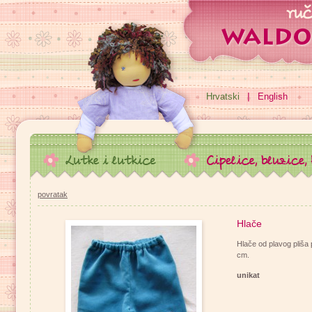
Hrvatski
English
povratak
Hlače
Hlače od plavog pliša 
cm.
unikat