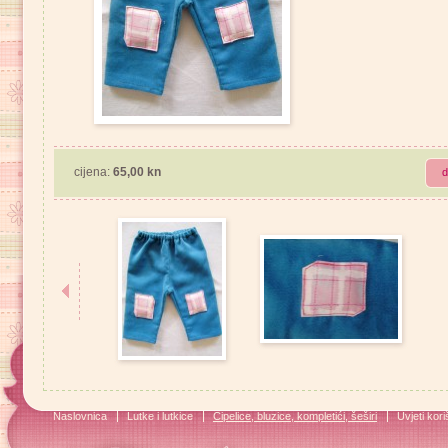
cijena:
65,00 kn
d
Naslovnica
Lutke i lutkice
Cipelice, bluzice, kompletići, šeširi
Uvjeti kori