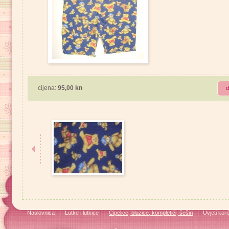
cijena:
95,00 kn
d
Naslovnica
Lutke i lutkice
Cipelice, bluzice, kompletići, šeširi
Uvjeti kori