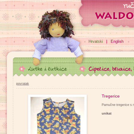
Hrvatski
English
povratak
Tregerice
Pamučne tregerice s 
unikat