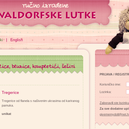
ki
English
PRIJAVA / REGIST
Korisničko ime:
Tregerice
Lozinka:
Tregerice od flanela s našivenim ukrasima od kariranog
Zaboravili ste lozink
pamuka.
Za sve dodatne upi
unikat
givememydoll@net.h