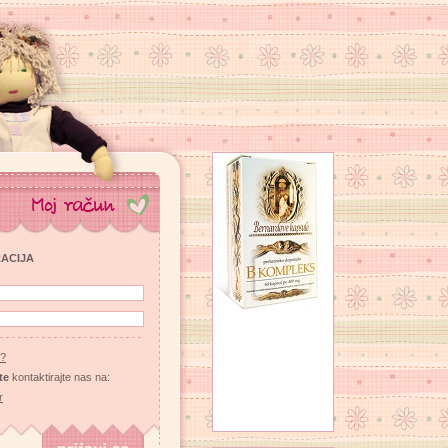
RACIJA
u?
te
kontaktirajte nas na:
r