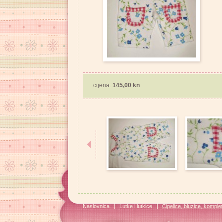
cijena:
145,00 kn
Naslovnica
Lutke i lutkice
Cipelice, bluzice, kompleti