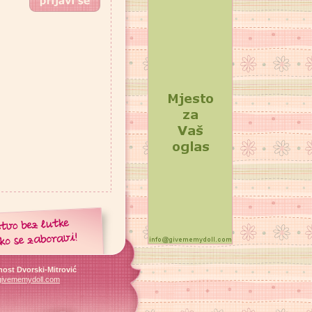
ost Dvorski-Mitrović
givememydoll.com