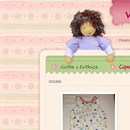
Hrvats
povratak