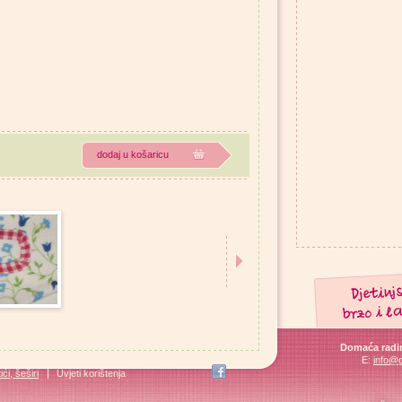
dodaj u košaricu
Domaća radin
E:
info@
ći, šeširi
Uvjeti korištenja