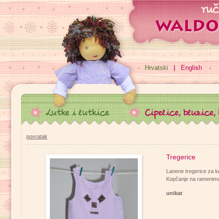
Hrvatski
English
povratak
Tregerice
Lanene tregerice za lu
Kopčanje na ramenima 
unikat