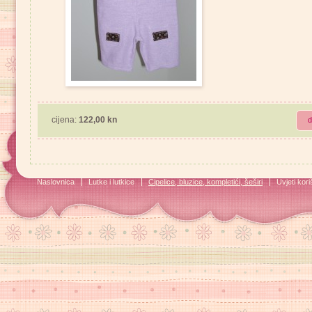
cijena:
122,00 kn
d
Naslovnica
Lutke i lutkice
Cipelice, bluzice, kompletići, šeširi
Uvjeti kori